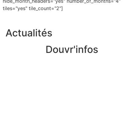
hide_month_headers="yes" number_of_months="4"
tiles="yes" tile_count="2"]
Actualités
Douvr'infos