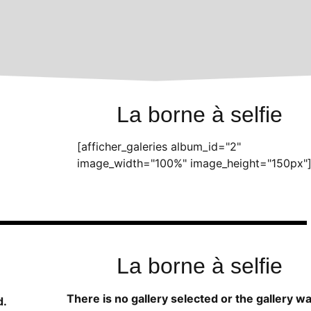
La borne à selfie
[afficher_galeries album_id="2"
image_width="100%" image_height="150px"
La borne à selfie
There is no gallery selected or the gallery w
d.