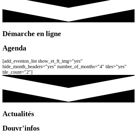
Démarche en ligne
Agenda
[add_eventon_list show_et_ft_img="yes"
hide_month_headers="yes" number_of_months="4" tiles="yes"
tile_count="2"]
Actualités
Douvr'infos