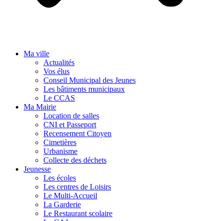
Ma ville
Actualités
Vos élus
Conseil Municipal des Jeunes
Les bâtiments municipaux
Le CCAS
Ma Mairie
Location de salles
CNI et Passeport
Recensement Citoyen
Cimetières
Urbanisme
Collecte des déchets
Jeunesse
Les écoles
Les centres de Loisirs
Le Multi-Accueil
La Garderie
Le Restaurant scolaire