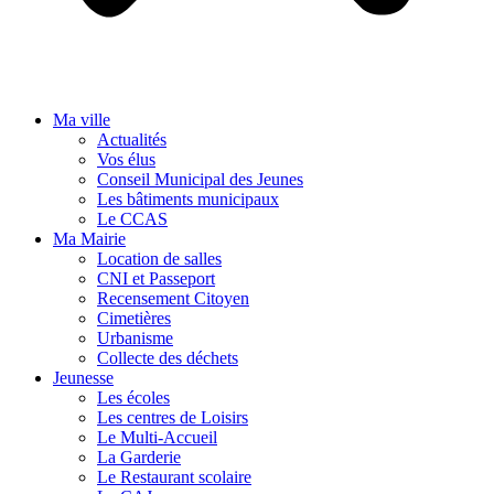
Ma ville
Actualités
Vos élus
Conseil Municipal des Jeunes
Les bâtiments municipaux
Le CCAS
Ma Mairie
Location de salles
CNI et Passeport
Recensement Citoyen
Cimetières
Urbanisme
Collecte des déchets
Jeunesse
Les écoles
Les centres de Loisirs
Le Multi-Accueil
La Garderie
Le Restaurant scolaire