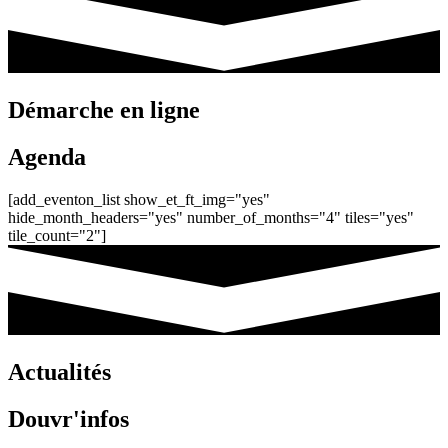
Démarche en ligne
Agenda
[add_eventon_list show_et_ft_img="yes"
hide_month_headers="yes" number_of_months="4" tiles="yes"
tile_count="2"]
Actualités
Douvr'infos