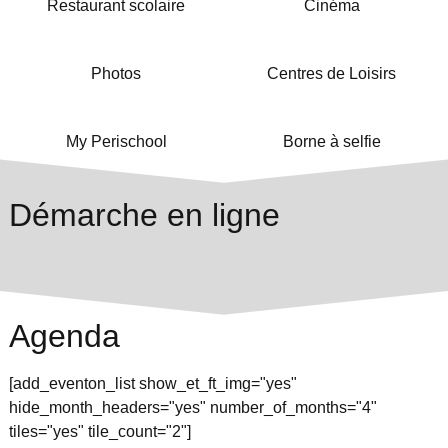
Restaurant scolaire
Cinéma
Photos
Centres de Loisirs
My Perischool
Borne à selfie
Démarche en ligne
Agenda
[add_eventon_list show_et_ft_img="yes"
hide_month_headers="yes" number_of_months="4"
tiles="yes" tile_count="2"]