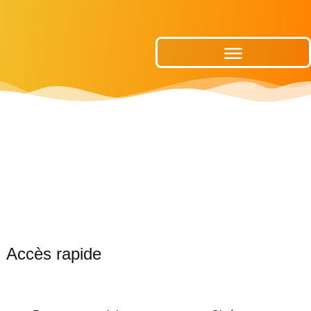
Publications Municipales
Accès rapide