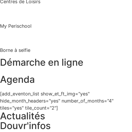
Centres de Loisirs
My Perischool
Borne à selfie
Démarche en ligne
Agenda
[add_eventon_list show_et_ft_img="yes"
hide_month_headers="yes" number_of_months="4"
tiles="yes" tile_count="2"]
Actualités
Douvr'infos