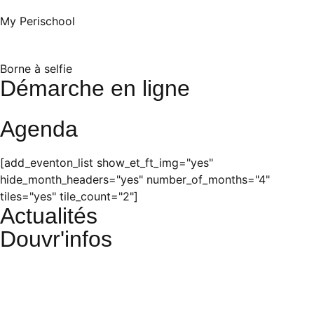
My Perischool
Borne à selfie
Démarche en ligne
Agenda
[add_eventon_list show_et_ft_img="yes"
hide_month_headers="yes" number_of_months="4"
tiles="yes" tile_count="2"]
Actualités
Douvr'infos