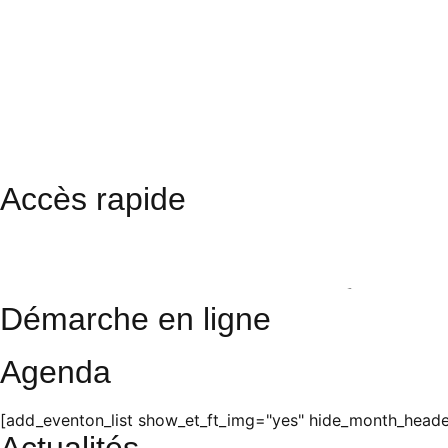
Accès rapide
Restaurant scolaire
Cinéma
Photos
Démarche en ligne
Agenda
[add_eventon_list show_et_ft_img="yes" hide_month_header