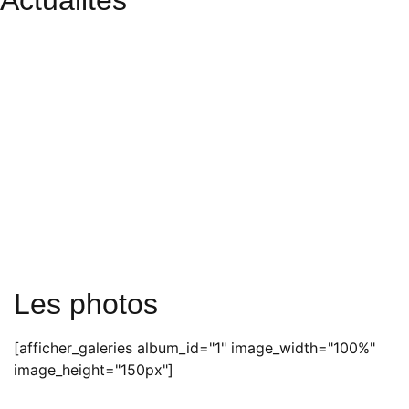
Actualités
Les photos
[afficher_galeries album_id="1" image_width="100%"
image_height="150px"]