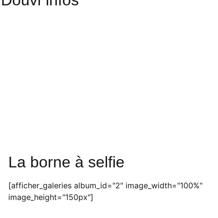
Douvr'infos
La borne à selfie
[afficher_galeries album_id="2" image_width="100%"
image_height="150px"]