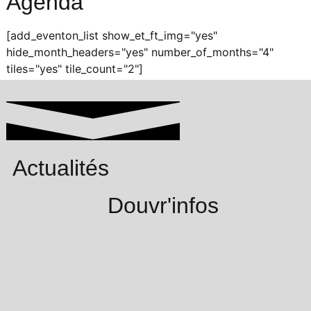
Agenda
[add_eventon_list show_et_ft_img="yes"
hide_month_headers="yes" number_of_months="4"
tiles="yes" tile_count="2"]
Actualités
Douvr'infos