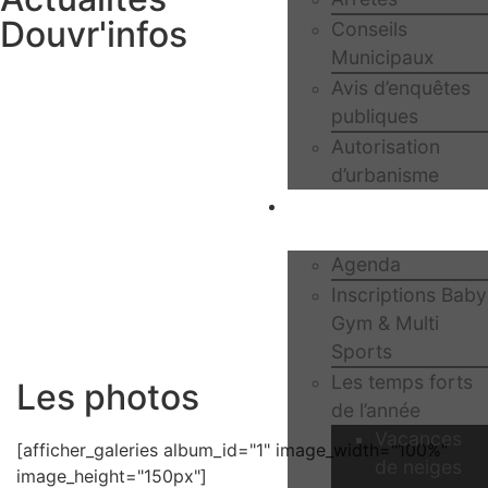
Douvr'infos
Conseils
Municipaux
Avis d’enquêtes
publiques
Autorisation
d’urbanisme
Mes loisirs et
sorties
Agenda
Inscriptions Baby
Gym & Multi
Sports
Les temps forts
Les photos
de l’année
Vacances
[afficher_galeries album_id="1" image_width="100%"
de neiges
image_height="150px"]