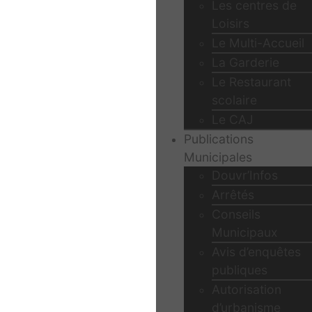
Les centres de
Loisirs
Le Multi-Accueil
La Garderie
Le Restaurant
scolaire
Le CAJ
Publications
Municipales
Douvr’Infos
Arrêtés
Conseils
Municipaux
Avis d’enquêtes
publiques
Autorisation
d’urbanisme