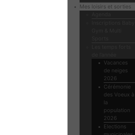
Mes loisirs et sorties
Agenda
Inscriptions Baby
Gym & Multi
Sports
Les temps forts
de l’année
Vacances
de neiges
2026
Cérémonie
des Voeux à
la
population
2026
Elections
municipales