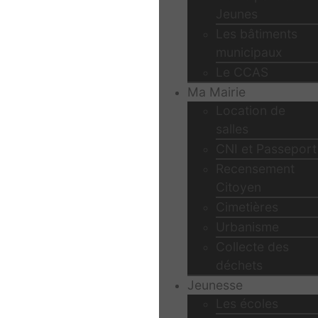
Jeunes
Les bâtiments
municipaux
Le CCAS
Ma Mairie
Location de
salles
CNI et Passeport
Recensement
Citoyen
Cimetières
Urbanisme
Collecte des
déchets
Jeunesse
Les écoles