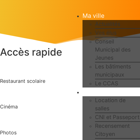
Ma ville
Actualités
Vos élus
Conseil
Accès rapide
Municipal des
Jeunes
Les bâtiments
municipaux
Restaurant scolaire
Le CCAS
Ma Mairie
Location de
Cinéma
salles
CNI et Passeport
Recensement
Photos
Citoyen