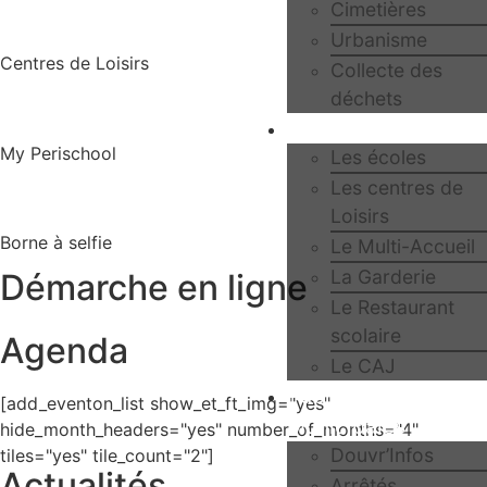
Cimetières
Urbanisme
Centres de Loisirs
Collecte des
déchets
Jeunesse
My Perischool
Les écoles
Les centres de
Loisirs
Borne à selfie
Le Multi-Accueil
La Garderie
Démarche en ligne
Le Restaurant
scolaire
Agenda
Le CAJ
Publications
[add_eventon_list show_et_ft_img="yes"
Municipales
hide_month_headers="yes" number_of_months="4"
Douvr’Infos
tiles="yes" tile_count="2"]
Actualités
Arrêtés