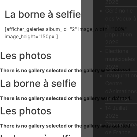
2026
Cérémonie
La borne à selfie
des Voeux à
la
[afficher_galeries album_id="2" image_width="100%"
population
image_height="150px"]
2026
Elections
Les photos
municipales
2026
There is no gallery selected or the gallery was deleted.
Inauguration
La borne à selfie
Centre
d’Animations
There is no gallery selected or the gallery was deleted.
Jeunesse
14 Juillet
Les photos
2025
Championna
There is no gallery selected or the gallery was deleted.
de France