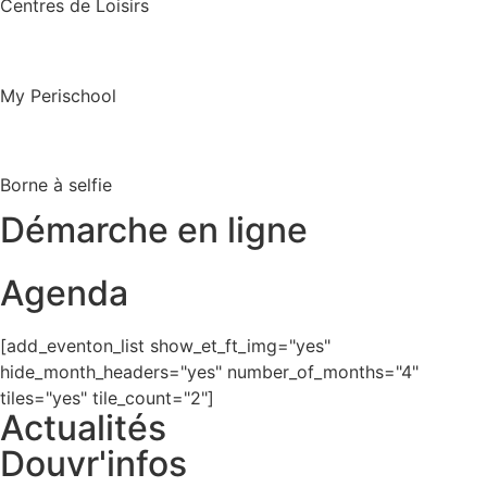
Centres de Loisirs
My Perischool
Borne à selfie
Démarche en ligne
Agenda
[add_eventon_list show_et_ft_img="yes"
hide_month_headers="yes" number_of_months="4"
tiles="yes" tile_count="2"]
Actualités
Douvr'infos