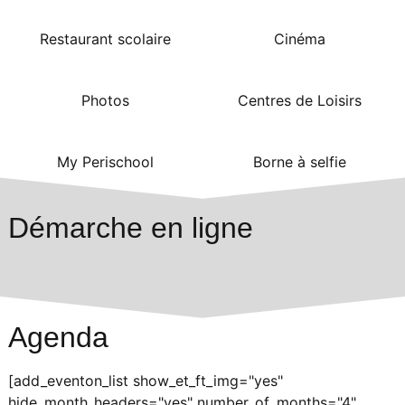
Restaurant scolaire
Cinéma
Photos
Centres de Loisirs
My Perischool
Borne à selfie
Démarche en ligne
Agenda
[add_eventon_list show_et_ft_img="yes"
hide_month_headers="yes" number_of_months="4"