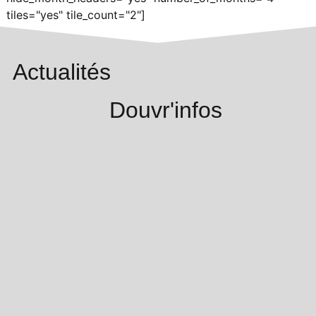
tiles="yes" tile_count="2"]
Actualités
Douvr'infos