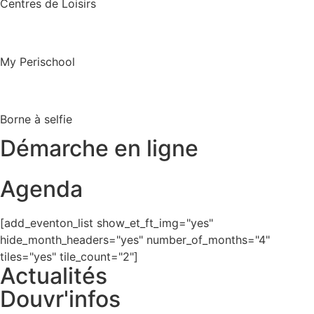
Centres de Loisirs
My Perischool
Borne à selfie
Démarche en ligne
Agenda
[add_eventon_list show_et_ft_img="yes"
hide_month_headers="yes" number_of_months="4"
tiles="yes" tile_count="2"]
Actualités
Douvr'infos