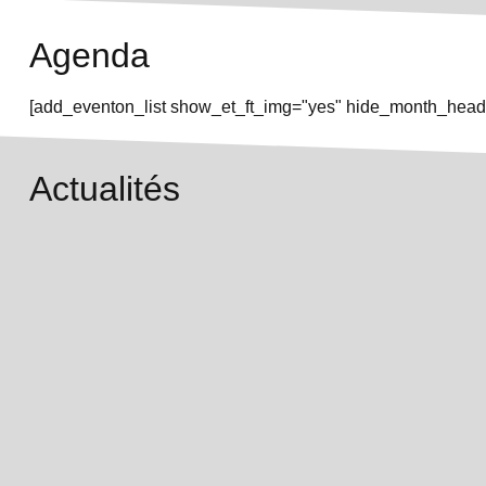
Agenda
[add_eventon_list show_et_ft_img="yes" hide_month_heade
Actualités