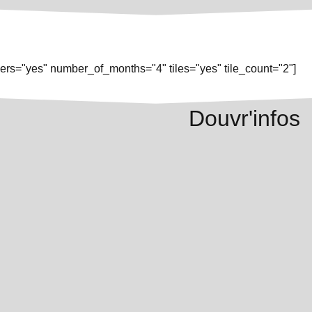
rs="yes" number_of_months="4" tiles="yes" tile_count="2"]
Douvr'infos