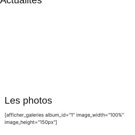
Actualités
Les photos
[afficher_galeries album_id="1" image_width="100%"
image_height="150px"]