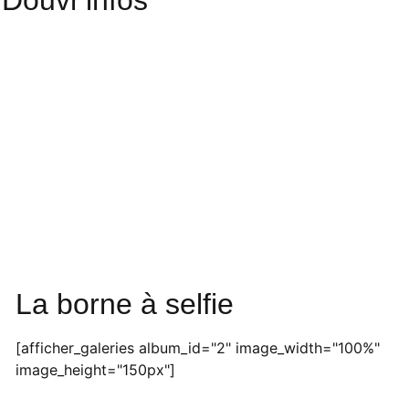
Douvr'infos
La borne à selfie
[afficher_galeries album_id="2" image_width="100%"
image_height="150px"]