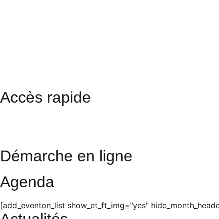
Accès rapide
Restaurant scolaire
Cinéma
Photos
Démarche en ligne
Agenda
[add_eventon_list show_et_ft_img="yes" hide_month_header