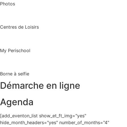
Photos
Centres de Loisirs
My Perischool
Borne à selfie
Démarche en ligne
Agenda
[add_eventon_list show_et_ft_img="yes"
hide_month_headers="yes" number_of_months="4"