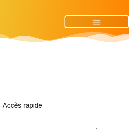
Publications Municipales
Accès rapide