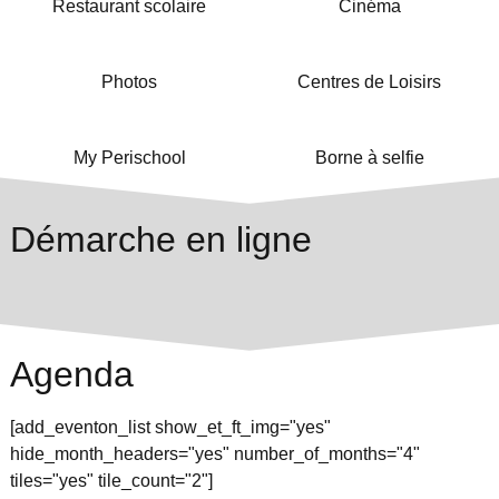
Restaurant scolaire
Cinéma
Photos
Centres de Loisirs
My Perischool
Borne à selfie
Démarche en ligne
Agenda
[add_eventon_list show_et_ft_img="yes"
hide_month_headers="yes" number_of_months="4"
tiles="yes" tile_count="2"]