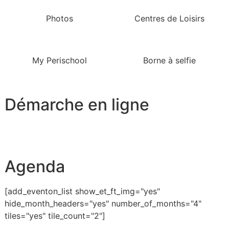
Photos
Centres de Loisirs
My Perischool
Borne à selfie
Démarche en ligne
Agenda
[add_eventon_list show_et_ft_img="yes"
hide_month_headers="yes" number_of_months="4"
tiles="yes" tile_count="2"]