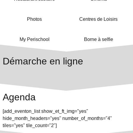
Photos
Centres de Loisirs
My Perischool
Borne à selfie
Démarche en ligne
Agenda
[add_eventon_list show_et_ft_img="yes"
hide_month_headers="yes" number_of_months="4"
tiles="yes" tile_count="2"]