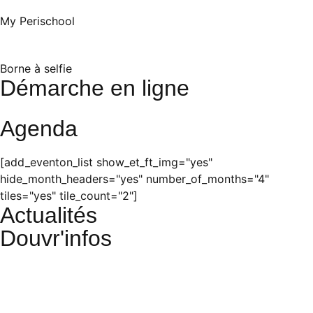
My Perischool
Borne à selfie
Démarche en ligne
Agenda
[add_eventon_list show_et_ft_img="yes"
hide_month_headers="yes" number_of_months="4"
tiles="yes" tile_count="2"]
Actualités
Douvr'infos