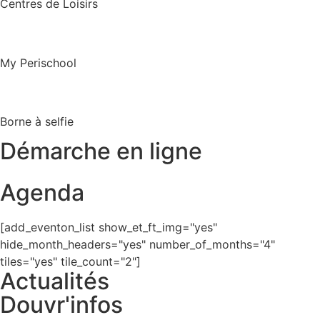
Centres de Loisirs
My Perischool
Borne à selfie
Démarche en ligne
Agenda
[add_eventon_list show_et_ft_img="yes"
hide_month_headers="yes" number_of_months="4"
tiles="yes" tile_count="2"]
Actualités
Douvr'infos