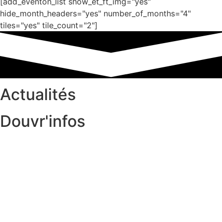
[add_eventon_list show_et_ft_img="yes"
hide_month_headers="yes" number_of_months="4"
tiles="yes" tile_count="2"]
Actualités
Douvr'infos