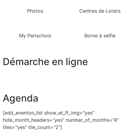
Photos
Centres de Loisirs
My Perischool
Borne à selfie
Démarche en ligne
Agenda
[add_eventon_list show_et_ft_img="yes"
hide_month_headers="yes" number_of_months="4"
tiles="yes" tile_count="2"]