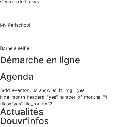
Centres de Loisirs
My Perischool
Borne à selfie
Démarche en ligne
Agenda
[add_eventon_list show_et_ft_img="yes"
hide_month_headers="yes" number_of_months="4"
tiles="yes" tile_count="2"]
Actualités
Douvr'infos