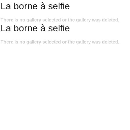
La borne à selfie
There is no gallery selected or the gallery was deleted.
La borne à selfie
There is no gallery selected or the gallery was deleted.