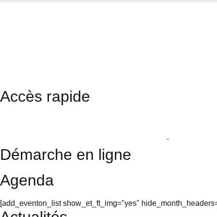
Accès rapide
Restaurant scolaire
Cinéma
Photos
Démarche en ligne
Agenda
[add_eventon_list show_et_ft_img="yes" hide_month_headers="