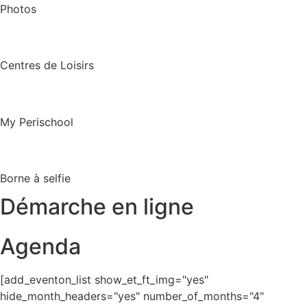
Photos
Centres de Loisirs
My Perischool
Borne à selfie
Démarche en ligne
Agenda
[add_eventon_list show_et_ft_img="yes"
hide_month_headers="yes" number_of_months="4"