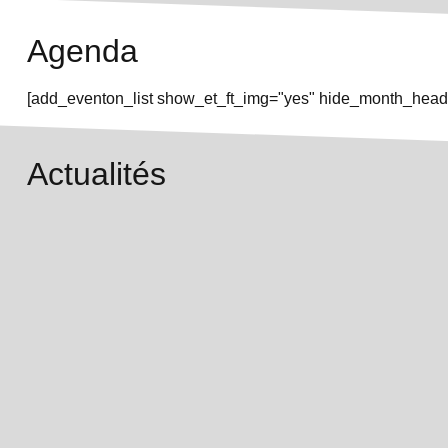
Agenda
[add_eventon_list show_et_ft_img="yes" hide_month_heade
Actualités