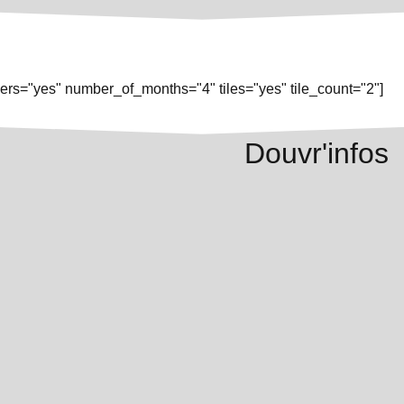
rs="yes" number_of_months="4" tiles="yes" tile_count="2"]
Douvr'infos