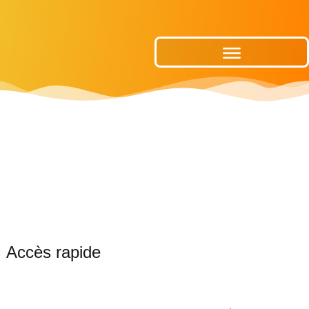
Publications Municipales
Accès rapide