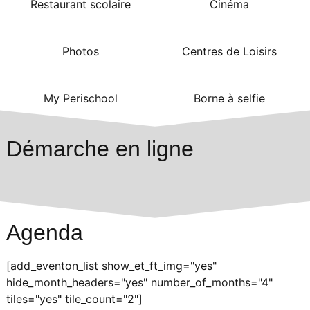
Restaurant scolaire
Cinéma
Photos
Centres de Loisirs
My Perischool
Borne à selfie
Démarche en ligne
Agenda
[add_eventon_list show_et_ft_img="yes"
hide_month_headers="yes" number_of_months="4"
tiles="yes" tile_count="2"]