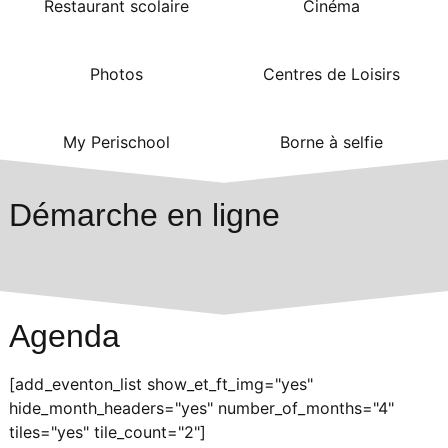
Restaurant scolaire
Cinéma
Photos
Centres de Loisirs
My Perischool
Borne à selfie
Démarche en ligne
Agenda
[add_eventon_list show_et_ft_img="yes"
hide_month_headers="yes" number_of_months="4"
tiles="yes" tile_count="2"]