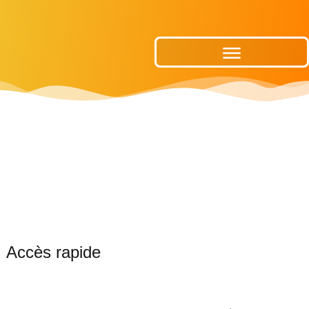
Publications Municipales
Accès rapide