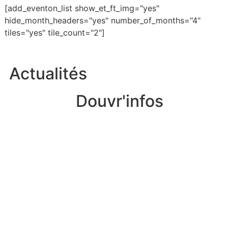
[add_eventon_list show_et_ft_img="yes"
hide_month_headers="yes" number_of_months="4"
tiles="yes" tile_count="2"]
Actualités
Douvr'infos