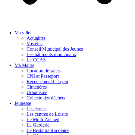
Ma ville
Actualités
Vos élus
Conseil Municipal des Jeunes
Les bâtiments municipaux
Le CCAS
Ma Mairie
Location de salles
CNI et Passeport
Recensement Citoyen
Cimetières
Urbanisme
Collecte des déchets
Jeunesse
Les écoles
Les centres de Loisirs
Le Multi-Accueil
La Garderie
Le Restaurant scolaire