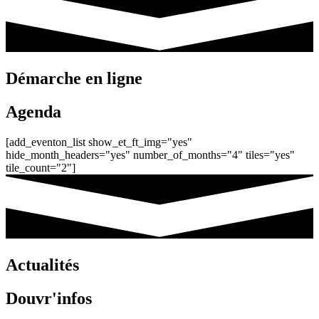
Démarche en ligne
Agenda
[add_eventon_list show_et_ft_img="yes"
hide_month_headers="yes" number_of_months="4" tiles="yes"
tile_count="2"]
Actualités
Douvr'infos