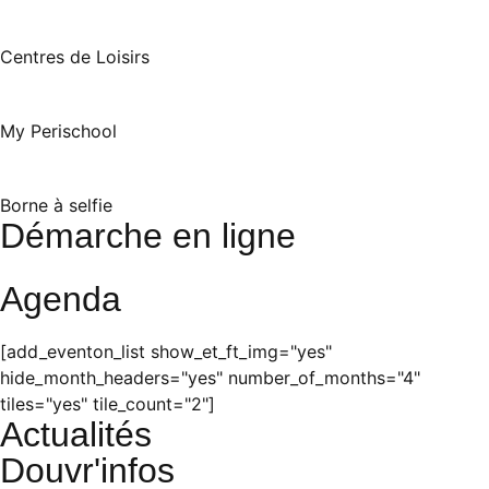
Centres de Loisirs
My Perischool
Borne à selfie
Démarche en ligne
Agenda
[add_eventon_list show_et_ft_img="yes"
hide_month_headers="yes" number_of_months="4"
tiles="yes" tile_count="2"]
Actualités
Douvr'infos