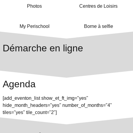
Photos
Centres de Loisirs
My Perischool
Borne à selfie
Démarche en ligne
Agenda
[add_eventon_list show_et_ft_img="yes"
hide_month_headers="yes" number_of_months="4"
tiles="yes" tile_count="2"]