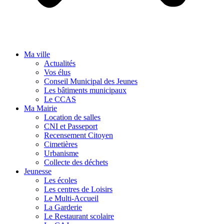
Ma ville
Actualités
Vos élus
Conseil Municipal des Jeunes
Les bâtiments municipaux
Le CCAS
Ma Mairie
Location de salles
CNI et Passeport
Recensement Citoyen
Cimetières
Urbanisme
Collecte des déchets
Jeunesse
Les écoles
Les centres de Loisirs
Le Multi-Accueil
La Garderie
Le Restaurant scolaire