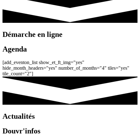
Démarche en ligne
Agenda
[add_eventon_list show_et_ft_img="yes"
hide_month_headers="yes" number_of_months="4" tiles="yes"
tile_count="2"]
Actualités
Douvr'infos