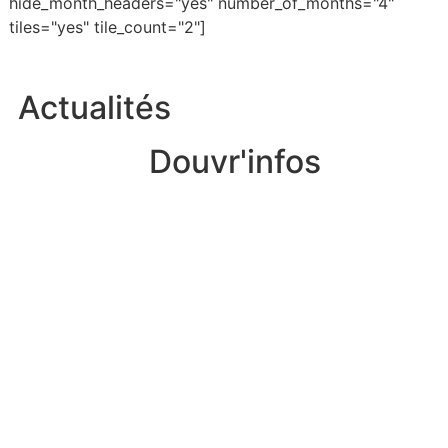
hide_month_headers="yes" number_of_months="4"
tiles="yes" tile_count="2"]
Actualités
Douvr'infos