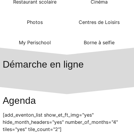
Restaurant scolaire
Cinéma
Photos
Centres de Loisirs
My Perischool
Borne à selfie
Démarche en ligne
Agenda
[add_eventon_list show_et_ft_img="yes"
hide_month_headers="yes" number_of_months="4"
tiles="yes" tile_count="2"]