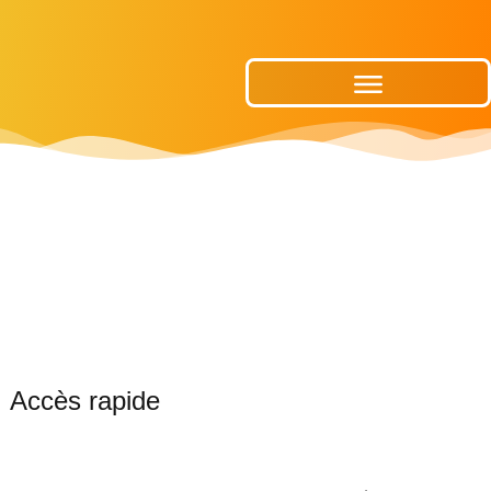
Publications Municipales
Accès rapide