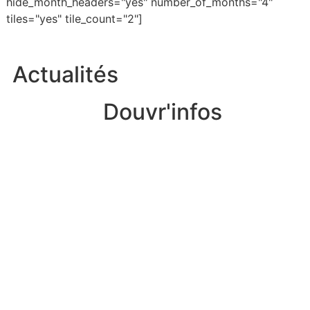
hide_month_headers="yes" number_of_months="4"
tiles="yes" tile_count="2"]
Actualités
Douvr'infos