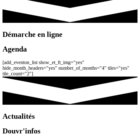
Démarche en ligne
Agenda
[add_eventon_list show_et_ft_img="yes"
hide_month_headers="yes" number_of_months="4" tiles="yes"
tile_count="2"]
Actualités
Douvr'infos