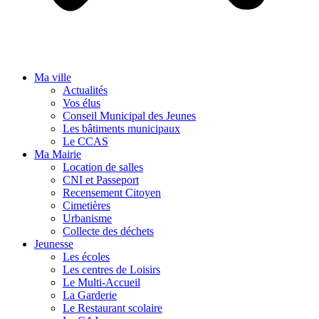
Ma ville
Actualités
Vos élus
Conseil Municipal des Jeunes
Les bâtiments municipaux
Le CCAS
Ma Mairie
Location de salles
CNI et Passeport
Recensement Citoyen
Cimetières
Urbanisme
Collecte des déchets
Jeunesse
Les écoles
Les centres de Loisirs
Le Multi-Accueil
La Garderie
Le Restaurant scolaire