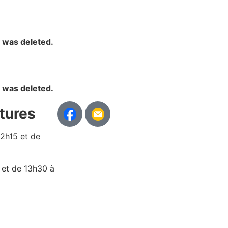
y was deleted.
y was deleted.
tures
12h15 et de
 et de 13h30 à