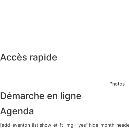
Accès rapide
Restaurant scolaire
Cinéma
Photos
Démarche en ligne
Agenda
[add_eventon_list show_et_ft_img="yes" hide_month_header