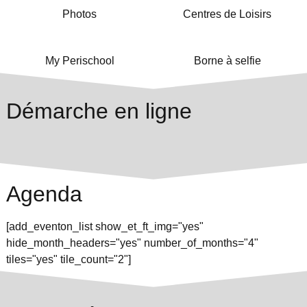
Photos
Centres de Loisirs
My Perischool
Borne à selfie
Démarche en ligne
Agenda
[add_eventon_list show_et_ft_img="yes"
hide_month_headers="yes" number_of_months="4"
tiles="yes" tile_count="2"]