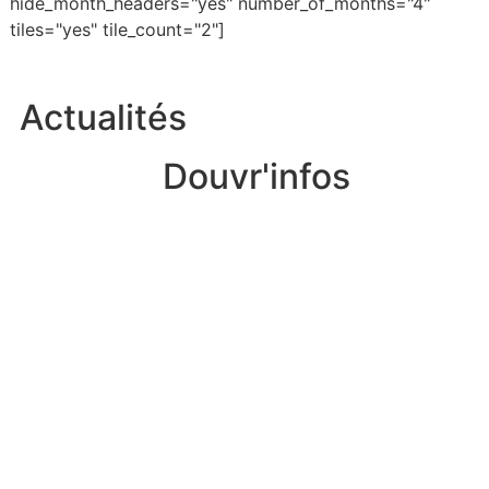
hide_month_headers="yes" number_of_months="4"
tiles="yes" tile_count="2"]
Actualités
Douvr'infos