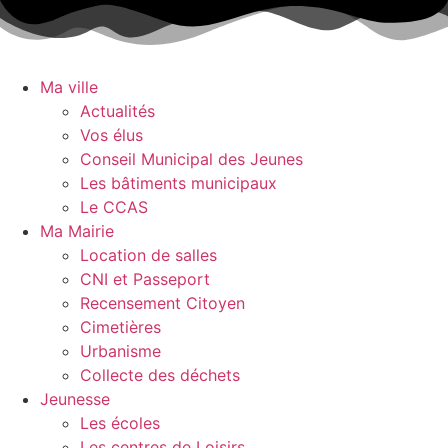
Aller
au
contenu
Ma ville
Actualités
Vos élus
Conseil Municipal des Jeunes
Les bâtiments municipaux
Le CCAS
Ma Mairie
Location de salles
CNI et Passeport
Recensement Citoyen
Cimetières
Urbanisme
Collecte des déchets
Jeunesse
Les écoles
Les centres de Loisirs