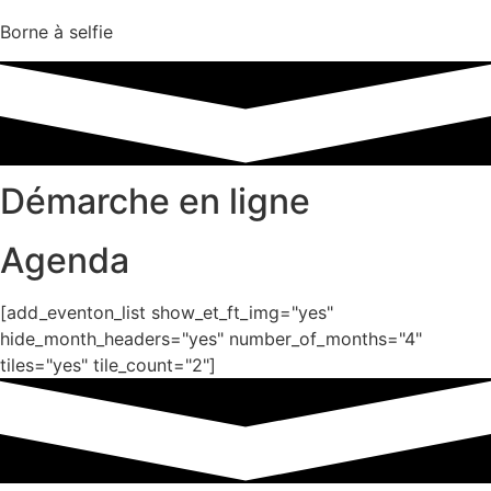
Borne à selfie
Démarche en ligne
Agenda
[add_eventon_list show_et_ft_img="yes"
hide_month_headers="yes" number_of_months="4"
tiles="yes" tile_count="2"]