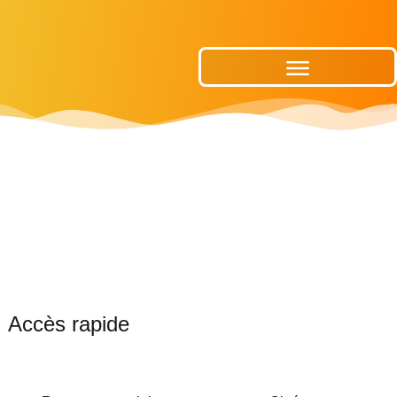
Publications Municipales
Accès rapide