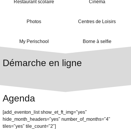
Restaurant scolaire
Cinéma
Photos
Centres de Loisirs
My Perischool
Borne à selfie
Démarche en ligne
Agenda
[add_eventon_list show_et_ft_img="yes"
hide_month_headers="yes" number_of_months="4"
tiles="yes" tile_count="2"]