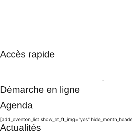
Accès rapide
Restaurant scolaire
Cinéma
Photos
Démarche en ligne
Agenda
[add_eventon_list show_et_ft_img="yes" hide_month_header
Actualités