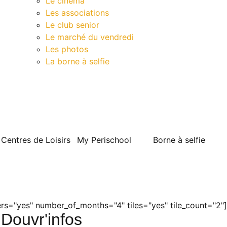
Le cinéma
Les associations
Le club senior
Le marché du vendredi
Les photos
La borne à selfie
Contact
Centres de Loisirs
My Perischool
Borne à selfie
s="yes" number_of_months="4" tiles="yes" tile_count="2"]
Douvr'infos