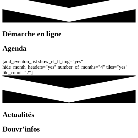
Démarche en ligne
Agenda
[add_eventon_list show_et_ft_img="yes"
hide_month_headers="yes" number_of_months="4" tiles="yes"
tile_count="2"]
Actualités
Douvr'infos