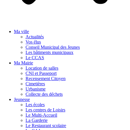
Ma ville
Actualités
Vos élus
Conseil Municipal des Jeunes
Les bâtiments municipaux
Le CCAS
Ma Mairie
Location de salles
CNI et Passeport
Recensement Citoyen
Cimetières
Urbanisme
Collecte des déchets
Jeunesse
Les écoles
Les centres de Loisirs
Le Multi-Accueil
La Garderie
Le Restaurant scolaire