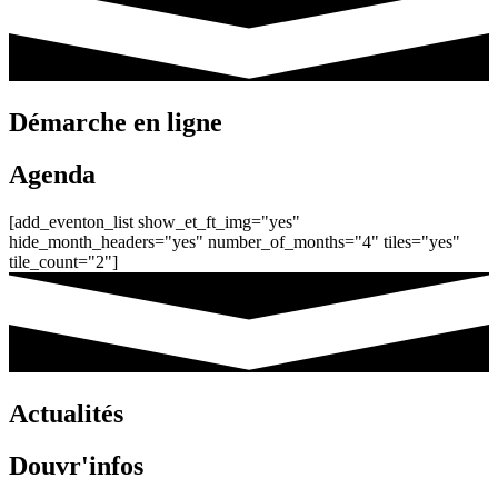
Démarche en ligne
Agenda
[add_eventon_list show_et_ft_img="yes"
hide_month_headers="yes" number_of_months="4" tiles="yes"
tile_count="2"]
Actualités
Douvr'infos