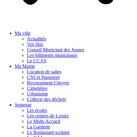
Ma ville
Actualités
Vos élus
Conseil Municipal des Jeunes
Les bâtiments municipaux
Le CCAS
Ma Mairie
Location de salles
CNI et Passeport
Recensement Citoyen
Cimetières
Urbanisme
Collecte des déchets
Jeunesse
Les écoles
Les centres de Loisirs
Le Multi-Accueil
La Garderie
Le Restaurant scolaire