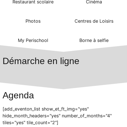
Restaurant scolaire
Cinéma
Photos
Centres de Loisirs
My Perischool
Borne à selfie
Démarche en ligne
Agenda
[add_eventon_list show_et_ft_img="yes"
hide_month_headers="yes" number_of_months="4"
tiles="yes" tile_count="2"]