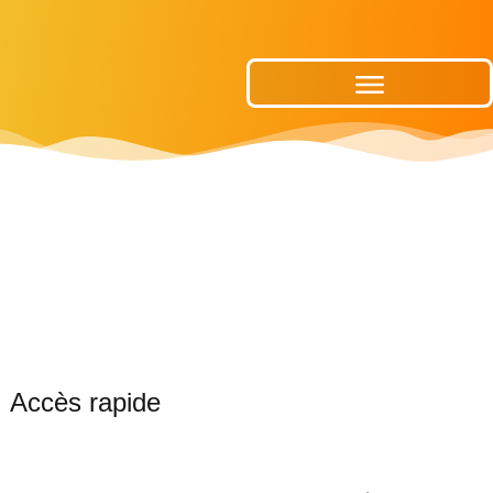
Publications Municipales
Accès rapide