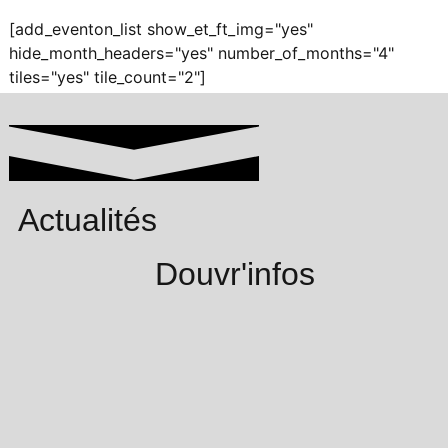
[add_eventon_list show_et_ft_img="yes"
hide_month_headers="yes" number_of_months="4"
tiles="yes" tile_count="2"]
Actualités
Douvr'infos