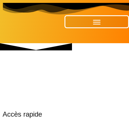
Publications Municipales
Accès rapide