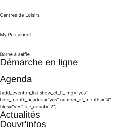
Centres de Loisirs
My Perischool
Borne à selfie
Démarche en ligne
Agenda
[add_eventon_list show_et_ft_img="yes"
hide_month_headers="yes" number_of_months="4"
tiles="yes" tile_count="2"]
Actualités
Douvr'infos