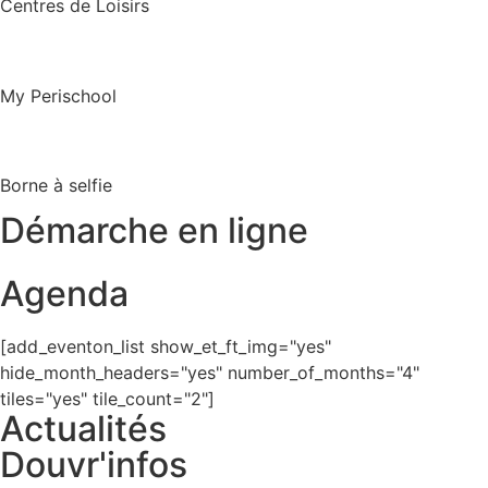
Centres de Loisirs
My Perischool
Borne à selfie
Démarche en ligne
Agenda
[add_eventon_list show_et_ft_img="yes"
hide_month_headers="yes" number_of_months="4"
tiles="yes" tile_count="2"]
Actualités
Douvr'infos